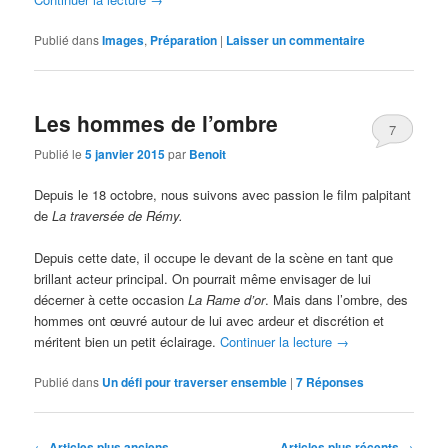
Publié dans
Images
,
Préparation
|
Laisser un commentaire
Les hommes de l’ombre
7
Publié le
5 janvier 2015
par
Benoit
Depuis le 18 octobre, nous suivons avec passion le film palpitant
de
La traversée de Rémy.
Depuis cette date, il occupe le devant de la scène en tant que
brillant acteur principal. On pourrait même envisager de lui
décerner à cette occasion
La Rame d’or
. Mais dans l’ombre, des
hommes ont œuvré autour de lui avec ardeur et discrétion et
méritent bien un petit éclairage.
Continuer la lecture
→
Publié dans
Un défi pour traverser ensemble
|
7
Réponses
Navigation
←
Articles plus anciens
Articles plus récents
→