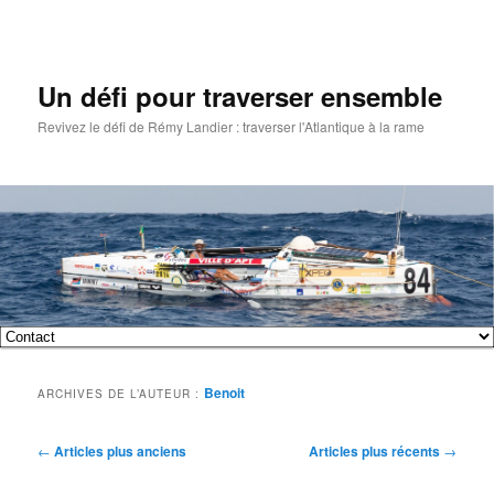
Un défi pour traverser ensemble
Revivez le défi de Rémy Landier : traverser l'Atlantique à la rame
Menu
Aller
Aller
principal
Benoit
ARCHIVES DE L’AUTEUR :
au
au
contenu
contenu
Navigation
←
Articles plus anciens
Articles plus récents
→
des
principal
secondaire