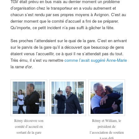
TGV était prévu en bus mais au dernier moment un problème
d’organisation chez le transporteur en a voulu autrement et
chacun s’est rendu par ses propres moyens à Avignon. C’est au
dernier moment que le comité d’accueil a fini de se préparer.
Qu’importe, ce petit incident n’a pas suffi à gâcher la fête.
Ses proches l’attendaient sur le quai de la gare. C’est en arrivant
sur le parvis de la gare qu’il a découvert que beaucoup de gens
étaient venus l’accueillir, ce à quoi il ne s’attendait pas du tout.
Très ému, il s’est vu remettre
comme l’avait suggéré Anne-Marie
la
rame d’or
.
Rémy découvre son
Rémy et William, le
comité d’accueil en
président de
sortant de la gare
l’association de soutien
à son défi