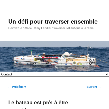
Un défi pour traverser ensemble
Revivez le défi de Rémy Landier : traverser l'Atlantique à la rame
Menu
Aller
Aller
principal
Navigation
←
Précédent
Suivant
→
au
au
des
articles
contenu
contenu
Le bateau est prêt à être
principal
secondaire