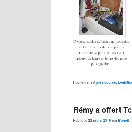
L’espace cuisine du bateau qui permettra
de faire chauffer de l’eau pour la
nourriture lyophilisée mais aussi
préparer de temps en temps des repas
plus agréables.
Publié dans
Après course
,
Logistiq
Rémy a offert Tc
Publié le
22 mars 2015
par
Benoit