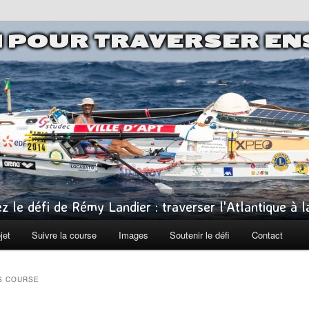
I POUR TRAVERSER E
z le défi de Rémy Landier : traverser l'Atlantique à 
jet
Suivre la course
Images
Soutenir le défi
Contact
S COURSE