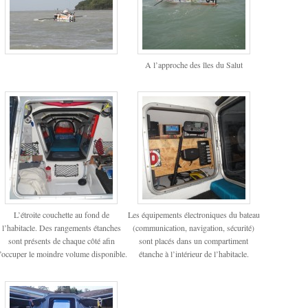
A l’approche des îles du Salut
L’étroite couchette au fond de
Les équipements électroniques du bateau
l’habitacle. Des rangements étanches
(communication, navigation, sécurité)
sont présents de chaque côté afin
sont placés dans un compartiment
’occuper le moindre volume disponible.
étanche à l’intérieur de l’habitacle.