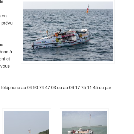
le
n en
t prévu
ne
donc à
nt et
 vous
téléphone au 04 90 74 47 03 ou au 06 17 75 11 45 ou par