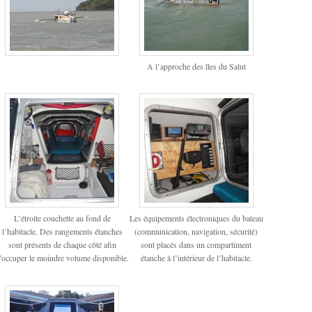
A l’approche des îles du Salut
L’étroite couchette au fond de
Les équipements électroniques du bateau
l’habitacle. Des rangements étanches
(communication, navigation, sécurité)
sont présents de chaque côté afin
sont placés dans un compartiment
’occuper le moindre volume disponible.
étanche à l’intérieur de l’habitacle.