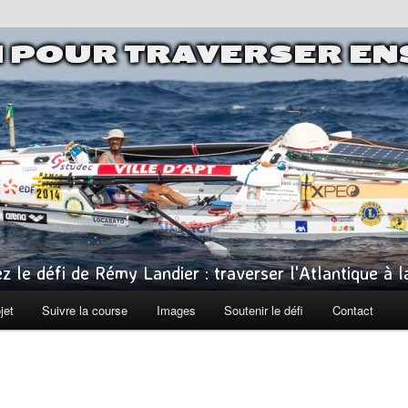
I POUR TRAVERSER E
z le défi de Rémy Landier : traverser l'Atlantique à 
jet
Suivre la course
Images
Soutenir le défi
Contact