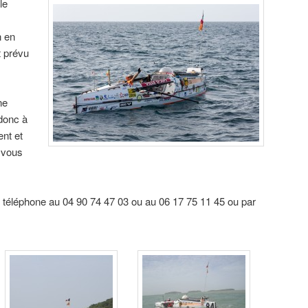
le
n en
t prévu
ne
donc à
nt et
 vous
téléphone au 04 90 74 47 03 ou au 06 17 75 11 45 ou par