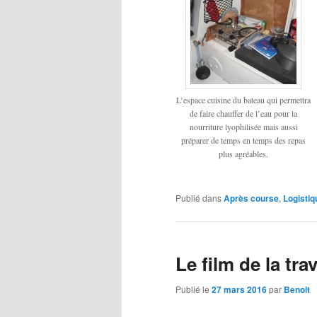
L’espace cuisine du bateau qui permettra
de faire chauffer de l’eau pour la
nourriture lyophilisée mais aussi
préparer de temps en temps des repas
plus agréables.
Publié dans
Après course
,
Logistiq
Le film de la tra
Publié le
27 mars 2016
par
Benoit