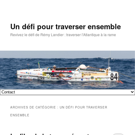
Un défi pour traverser ensemble
Revivez le défi de Rémy Landier : traverser l'Atlantique à la rame
Menu
Aller
Aller
principal
ARCHIVES DE CATÉGORIE :
UN DÉFI POUR TRAVERSER
au
au
ENSEMBLE
contenu
contenu
principal
secondaire