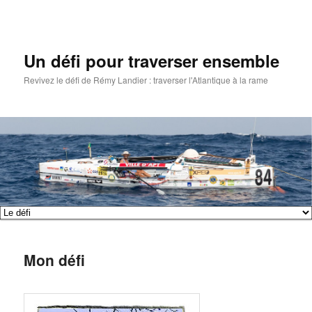
Un défi pour traverser ensemble
Revivez le défi de Rémy Landier : traverser l'Atlantique à la rame
Menu
Aller
Aller
principal
au
au
Mon défi
contenu
contenu
principal
secondaire