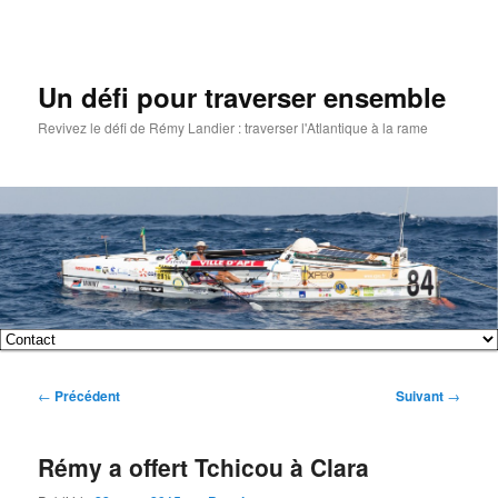
Un défi pour traverser ensemble
Revivez le défi de Rémy Landier : traverser l'Atlantique à la rame
Menu
Aller
Aller
principal
Navigation
←
Précédent
Suivant
→
au
au
des
articles
contenu
contenu
Rémy a offert Tchicou à Clara
principal
secondaire