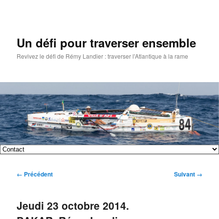
Un défi pour traverser ensemble
Revivez le défi de Rémy Landier : traverser l'Atlantique à la rame
Menu
Aller
Aller
principal
Navigation
← Précédent
Suivant →
au
au
des
images
contenu
contenu
Jeudi 23 octobre 2014.
principal
secondaire