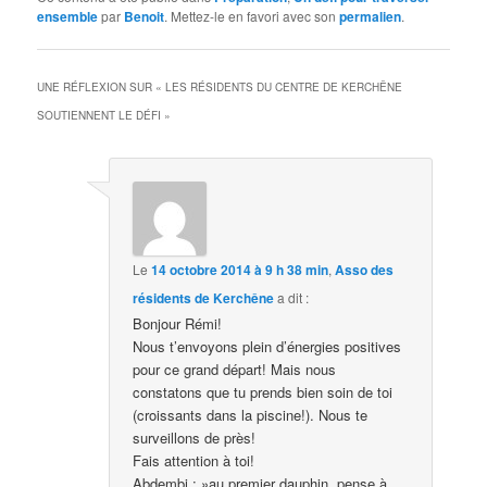
ensemble
par
Benoit
. Mettez-le en favori avec son
permalien
.
UNE RÉFLEXION SUR «
LES RÉSIDENTS DU CENTRE DE KERCHÊNE
SOUTIENNENT LE DÉFI
»
Le
14 octobre 2014 à 9 h 38 min
,
Asso des
résidents de Kerchêne
a dit :
Bonjour Rémi!
Nous t’envoyons plein d’énergies positives
pour ce grand départ! Mais nous
constatons que tu prends bien soin de toi
(croissants dans la piscine!). Nous te
surveillons de près!
Fais attention à toi!
Abdembi : »au premier dauphin, pense à