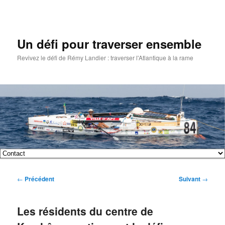
Un défi pour traverser ensemble
Revivez le défi de Rémy Landier : traverser l'Atlantique à la rame
Menu
Aller
Aller
principal
Navigation
←
Précédent
Suivant
→
au
au
des
articles
contenu
contenu
Les résidents du centre de
principal
secondaire