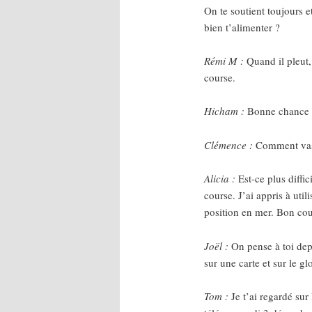
On te soutient toujours e
bien t’alimenter ?
Rémi M :
Quand il pleut,
course.
Hicham :
Bonne chance p
Clémence :
Comment vas
Alicia :
Est-ce plus diffi
course. J’ai appris à utili
position en mer. Bon cou
Joël :
On pense à toi depu
sur une carte et sur le gl
Tom :
Je t’ai regardé sur