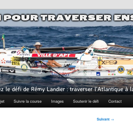
I POUR TRAVERSER E
z le défi de Rémy Landier : traverser l'Atlantique à 
jet
Suivre la course
Images
Soutenir le défi
Contact
Suivant
→