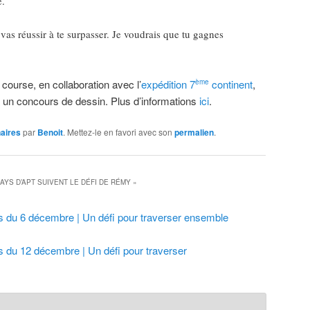
e.
 vas réussir à te surpasser. Je voudrais que tu gagnes
 course, en collaboration avec l’
expédition 7
continent
,
ème
 à un concours de dessin. Plus d’informations
ici
.
aires
par
Benoit
. Mettez-le en favori avec son
permalien
.
AYS D’APT SUIVENT LE DÉFI DE RÉMY
»
s du 6 décembre | Un défi pour traverser ensemble
s du 12 décembre | Un défi pour traverser