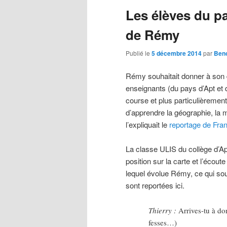
Les élèves du pa
principal
secondaire
de Rémy
Publié le
5 décembre 2014
par
Beno
Rémy souhaitait donner à son
enseignants (du pays d’Apt et d
course et plus particulièremen
d’apprendre la géographie, la 
l’expliquait le
reportage de Fra
La classe ULIS du collège d’Ap
position sur la carte et l’écou
lequel évolue Rémy, ce qui so
sont reportées ici.
Thierry :
Arrives-tu à do
fesses…)