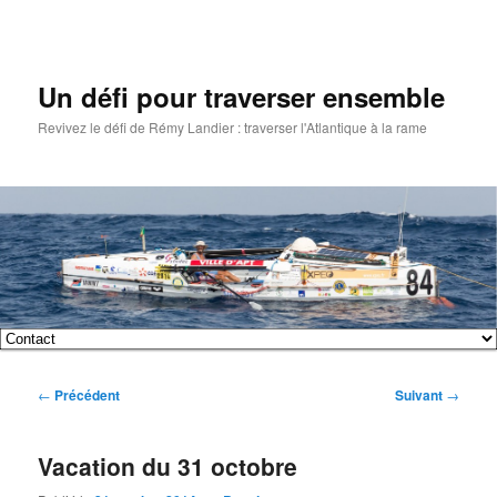
Un défi pour traverser ensemble
Revivez le défi de Rémy Landier : traverser l'Atlantique à la rame
Menu
Aller
Aller
principal
Navigation
←
Précédent
Suivant
→
au
au
des
articles
contenu
contenu
Vacation du 31 octobre
principal
secondaire