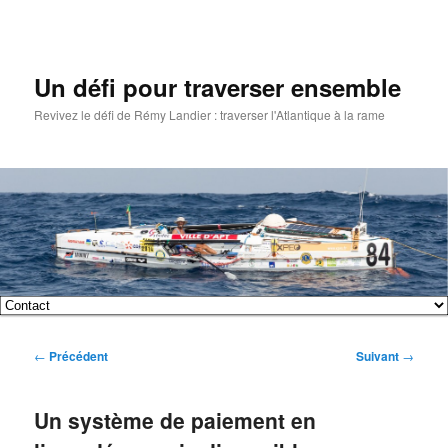
Un défi pour traverser ensemble
Revivez le défi de Rémy Landier : traverser l'Atlantique à la rame
Menu
Aller
Aller
principal
Navigation
←
Précédent
Suivant
→
au
au
des
articles
contenu
contenu
Un système de paiement en
principal
secondaire