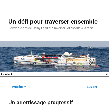
Un défi pour traverser ensemble
Revivez le défi de Rémy Landier : traverser l'Atlantique à la rame
Menu
Aller
Aller
principal
Navigation
←
Précédent
Suivant
→
au
au
des
articles
contenu
contenu
Un atterrissage progressif
principal
secondaire