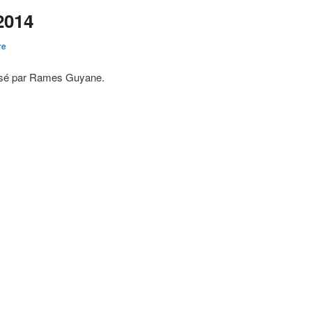
2014
re
alisé par Rames Guyane.