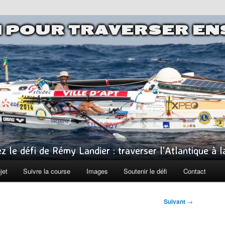
I POUR TRAVERSER E
z le défi de Rémy Landier : traverser l'Atlantique à 
jet
Suivre la course
Images
Soutenir le défi
Contact
Suivant
→