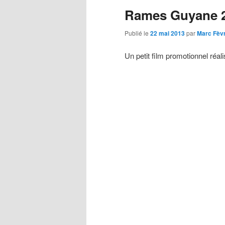
Rames Guyane 
principal
secondaire
Publié le
22 mai 2013
par
Marc Fèv
Un petit film promotionnel ré