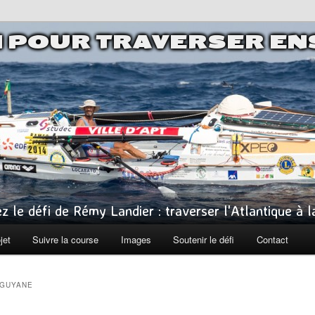
I POUR TRAVERSER E
z le défi de Rémy Landier : traverser l'Atlantique à 
jet
Suivre la course
Images
Soutenir le défi
Contact
 GUYANE