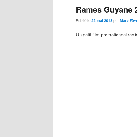
Rames Guyane 
principal
secondaire
Publié le
22 mai 2013
par
Marc Fèv
Un petit film promotionnel ré