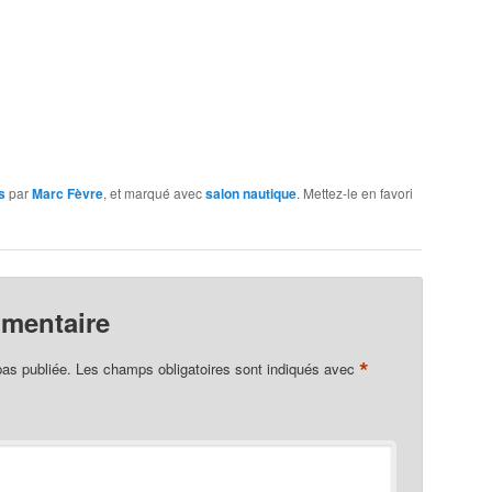
s
par
Marc Fèvre
, et marqué avec
salon nautique
. Mettez-le en favori
mmentaire
*
pas publiée.
Les champs obligatoires sont indiqués avec