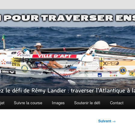
I POUR TRAVERSER E
z le défi de Rémy Landier : traverser l'Atlantique à 
jet
Suivre la course
Images
Soutenir le défi
Contact
Suivant
→