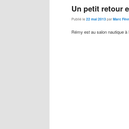
Un petit retour e
principal
secondaire
Publié le
22 mai 2013
par
Marc Fèv
Rémy est au salon nautique à P