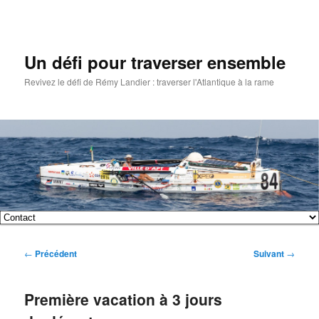
Un défi pour traverser ensemble
Revivez le défi de Rémy Landier : traverser l'Atlantique à la rame
Menu
Aller
Aller
principal
Navigation
←
Précédent
Suivant
→
au
au
des
articles
contenu
contenu
Première vacation à 3 jours
principal
secondaire