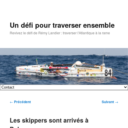
Un défi pour traverser ensemble
Revivez le défi de Rémy Landier : traverser l'Atlantique à la rame
Menu
Aller
Aller
principal
Navigation
←
Précédent
Suivant
→
au
au
des
articles
contenu
contenu
Les skippers sont arrivés à
principal
secondaire