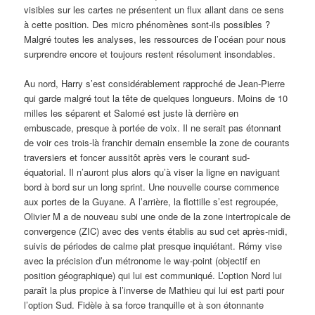
visibles sur les cartes ne présentent un flux allant dans ce sens
à cette position. Des micro phénomènes sont-ils possibles ?
Malgré toutes les analyses, les ressources de l’océan pour nous
surprendre encore et toujours restent résolument insondables.
Au nord, Harry s’est considérablement rapproché de Jean-Pierre
qui garde malgré tout la tête de quelques longueurs. Moins de 10
milles les séparent et Salomé est juste là derrière en
embuscade, presque à portée de voix. Il ne serait pas étonnant
de voir ces trois-là franchir demain ensemble la zone de courants
traversiers et foncer aussitôt après vers le courant sud-
équatorial. Il n’auront plus alors qu’à viser la ligne en naviguant
bord à bord sur un long sprint. Une nouvelle course commence
aux portes de la Guyane. A l’arrière, la flottille s’est regroupée,
Olivier M a de nouveau subi une onde de la zone intertropicale de
convergence (ZIC) avec des vents établis au sud cet après-midi,
suivis de périodes de calme plat presque inquiétant. Rémy vise
avec la précision d’un métronome le way-point (objectif en
position géographique) qui lui est communiqué. L’option Nord lui
paraît la plus propice à l’inverse de Mathieu qui lui est parti pour
l’option Sud. Fidèle à sa force tranquille et à son étonnante