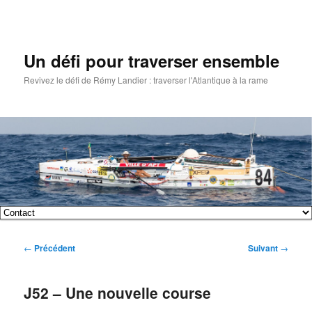
Un défi pour traverser ensemble
Revivez le défi de Rémy Landier : traverser l'Atlantique à la rame
Menu
Aller
Aller
principal
Navigation
←
Précédent
Suivant
→
au
au
des
articles
contenu
contenu
J52 – Une nouvelle course
principal
secondaire