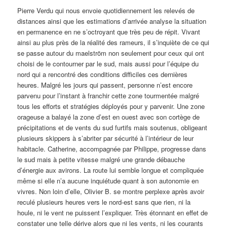
Pierre Verdu qui nous envoie quotidiennement les relevés de
distances ainsi que les estimations d’arrivée analyse la situation
en permanence en ne s’octroyant que très peu de répit. Vivant
ainsi au plus près de la réalité des rameurs, il s’inquiète de ce qui
se passe autour du maelström non seulement pour ceux qui ont
choisi de le contourner par le sud, mais aussi pour l’équipe du
nord qui a rencontré des conditions difficiles ces dernières
heures. Malgré les jours qui passent, personne n’est encore
parvenu pour l’instant à franchir cette zone tourmentée malgré
tous les efforts et stratégies déployés pour y parvenir. Une zone
orageuse a balayé la zone d’est en ouest avec son cortège de
précipitations et de vents du sud furtifs mais soutenus, obligeant
plusieurs skippers à s’abriter par sécurité à l’intérieur de leur
habitacle. Catherine, accompagnée par Philippe, progresse dans
le sud mais à petite vitesse malgré une grande débauche
d’énergie aux avirons. La route lui semble longue et compliquée
même si elle n’a aucune inquiétude quant à son autonomie en
vivres. Non loin d’elle, Olivier B. se montre perplexe après avoir
reculé plusieurs heures vers le nord-est sans que rien, ni la
houle, ni le vent ne puissent l’expliquer. Très étonnant en effet de
constater une telle dérive alors que ni les vents, ni les courants