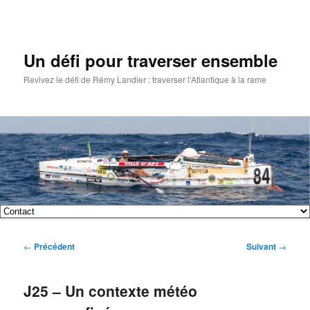
Un défi pour traverser ensemble
Revivez le défi de Rémy Landier : traverser l'Atlantique à la rame
Menu
Aller
Aller
principal
Navigation
←
Précédent
Suivant
→
au
au
des
articles
contenu
contenu
J25 – Un contexte météo
principal
secondaire