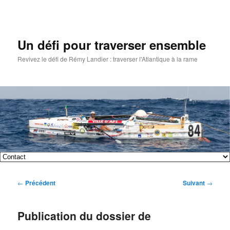
Un défi pour traverser ensemble
Revivez le défi de Rémy Landier : traverser l'Atlantique à la rame
Menu
Aller
Aller
principal
Navigation
←
Précédent
Suivant
→
au
au
des
articles
contenu
contenu
Publication du dossier de
principal
secondaire