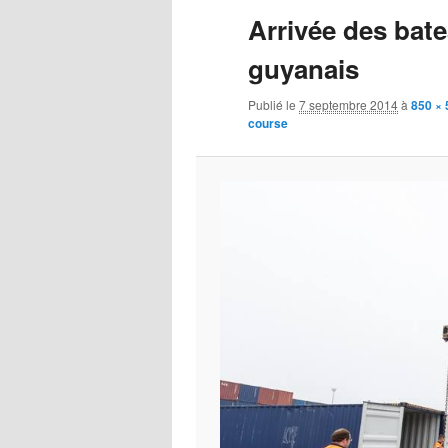
Arrivée des bat
principal
secondaire
guyanais
Publié le
7 septembre 2014
à
850 × 
course