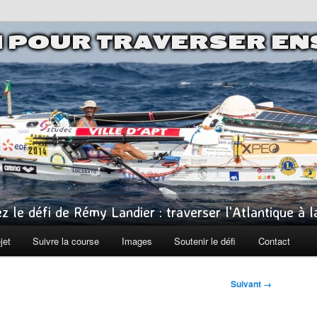
I POUR TRAVERSER E
z le défi de Rémy Landier : traverser l'Atlantique à 
jet
Suivre la course
Images
Soutenir le défi
Contact
Suivant →