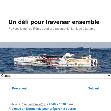
Un défi pour traverser ensemble
Revivez le défi de Rémy Landier : traverser l'Atlantique à la rame
Menu
Aller
Aller
principal
Navigation
← Précédent
Suivant →
au
au
des
images
contenu
contenu
Publié le
7 septembre 2014
à
2048 × 1536
dans
Prologue en Normandie pour préparer la course
principal
secondaire