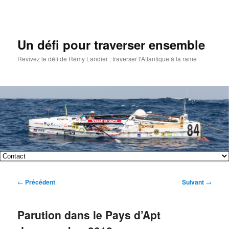
Un défi pour traverser ensemble
Revivez le défi de Rémy Landier : traverser l'Atlantique à la rame
Menu
Aller
Aller
principal
Navigation
←
Précédent
Suivant
→
au
au
des
articles
contenu
contenu
Parution dans le Pays d’Apt
principal
secondaire