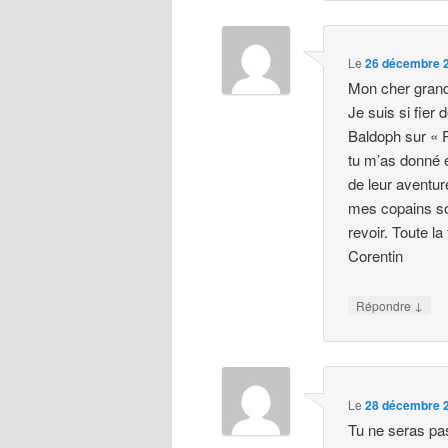
Le
26 décembre 2
Mon cher grand
Je suis si fier 
Baldoph sur « 
tu m’as donné et
de leur aventure
mes copains son
revoir. Toute la
Corentin
↓
Répondre
Le
28 décembre 2
Tu ne seras pas