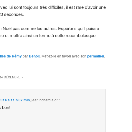
 lui sont toujours très difficiles, il est rare d’avoir une
20 secondes.
n Noël pas comme les autres. Espérons qu’il puisse
me et mettre ainsi un terme à cette rocambolesque
lles de Rémy
par
Benoit
. Mettez-le en favori avec son
permalien
.
24 DÉCEMBRE
»
014 à 11 h 07 min
,
jean richard
a dit :
s bon!