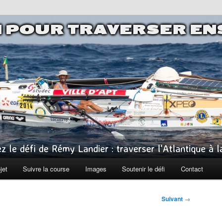
I POUR TRAVERSER E
z le défi de Rémy Landier : traverser l'Atlantique à 
jet
Suivre la course
Images
Soutenir le défi
Contact
Suivant
→