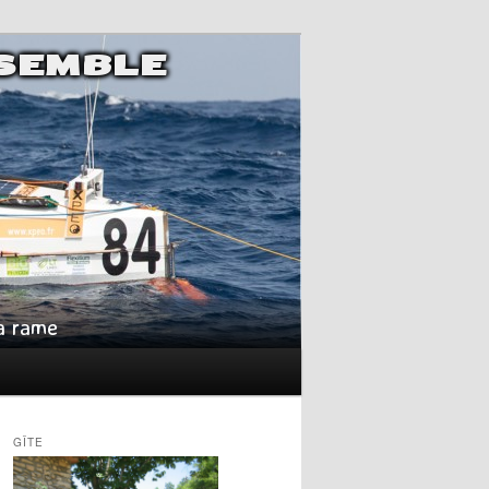
NSEMBLE
la rame
GÎTE