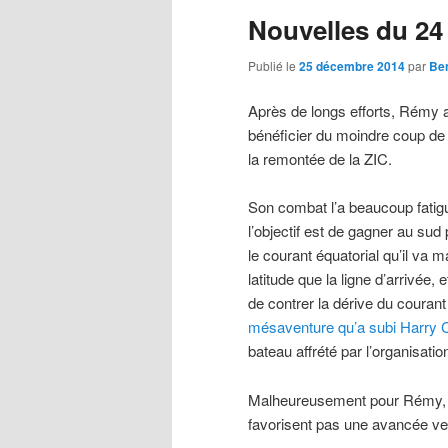
Nouvelles du 2
principal
secondaire
Publié le
25 décembre 2014
par
Ben
Après de longs efforts, Rémy a
bénéficier du moindre coup de
la remontée de la ZIC.
Son combat l’a beaucoup fatigu
l’objectif est de gagner au sud 
le courant équatorial qu’il va m
latitude que la ligne d’arrivée, 
de contrer la dérive du courant 
mésaventure qu’a subi Harry 
bateau affrété par l’organisatio
Malheureusement pour Rémy, les
favorisent pas une avancée ver