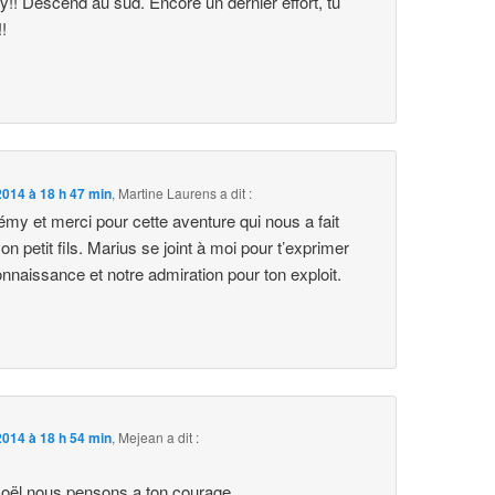
!! Descend au sud. Encore un dernier effort, tu
!!
014 à 18 h 47 min
,
Martine Laurens
a dit :
my et merci pour cette aventure qui nous a fait
on petit fils. Marius se joint à moi pour t’exprimer
onnaissance et notre admiration pour ton exploit.
014 à 18 h 54 min
,
Mejean
a dit :
Noël nous pensons a ton courage