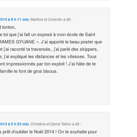
014 à 9 h 11 min
,
Martine et Corentin
a dit :
 tonton,
de toi que j’ai fait un exposé à mon école de Saint
RAMES GYUANE ». J’ai apporté le beau poster que
 j’ai raconté ta traversée,. j’ai parlé des skippers,
, j’ai expliqué les distances et les vitesses. Tous
t impressionnés par ton exploit ! J’ai hâte de te
 famille te font de gros bisous.
014 à 0 h 53 min
,
Christine et Denis Tallon
a dit :
 prêt d’oublier le Noël 2014 ! On te souhaite pour