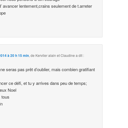
’ avancer lentement,crains seulement de t.arreter
ippe
014 à 20 h 15 min
,
de Kerviler alain et Claudine
a dit :
ne seras pas prêt d’oublier, mais combien gratifiant
ancer ce défi, et tu y arrives dans peu de temps;
eux Noel
 tous
in