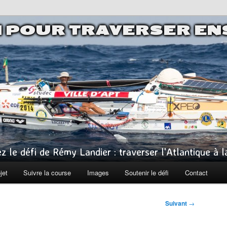
I POUR TRAVERSER E
z le défi de Rémy Landier : traverser l'Atlantique à 
jet
Suivre la course
Images
Soutenir le défi
Contact
Suivant
→