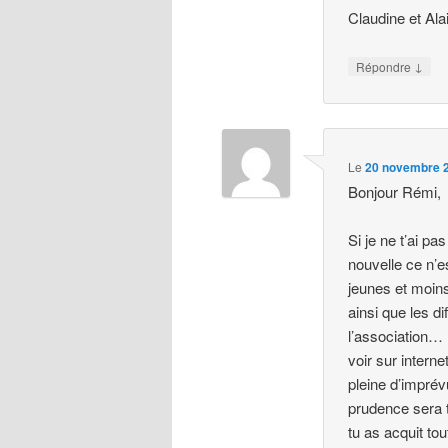
Claudine et Ala
↓
Répondre
Le
20 novembre 2
Bonjour Rémi,
Si je ne t’ai pa
nouvelle ce n’e
jeunes et moin
ainsi que les d
l’association… 
voir sur intern
pleine d’imprév
prudence sera t
tu as acquit tou