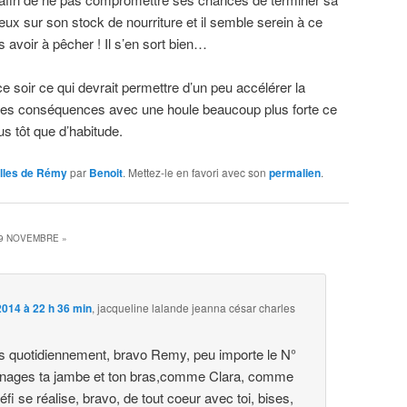
 lieux sur son stock de nourriture et il semble serein à ce
s avoir à pêcher ! Il s’en sort bien…
e soir ce qui devrait permettre d’un peu accélérer la
les conséquences avec une houle beaucoup plus forte ce
us tôt que d’habitude.
lles de Rémy
par
Benoit
. Mettez-le en favori avec son
permalien
.
19 NOVEMBRE
»
014 à 22 h 36 min
,
jacqueline lalande jeanna césar charles
s quotidiennement, bravo Remy, peu importe le N°
énages ta jambe et ton bras,comme Clara, comme
éfi se réalise, bravo, de tout coeur avec toi, bises,