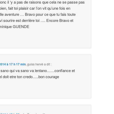
donc il ‘y a pas de raisons que cela ne se passe pas
en, fait toi plaisir car l’on vit qu’une fois en
lle aventure … Bravo pour ce que tu fais toute
avi sourire est derrière toi …. Encore Bravo et
minique GUENDE
014 à 17 h 17 min
,
guiss hervè
a dit :
a sano qui va sano va lentano……confiance et
el doit etre ton credo…..bon courage