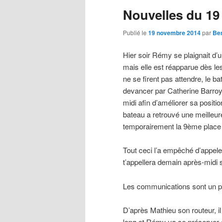
Nouvelles du 1
principal
secondaire
Publié le
19 novembre 2014
par
Ben
Hier soir Rémy se plaignait d’
mais elle est réapparue dès l
ne se firent pas attendre, le ba
devancer par Catherine Barroy
midi afin d’améliorer sa positi
bateau a retrouvé une meilleu
temporairement la 9ème place 
Tout ceci l’a empêché d’appeler
t’appellera demain après-midi si
Les communications sont un peu
D’après Mathieu son routeur, i
long et Rémy va se préserver 