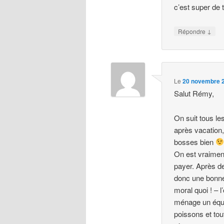
c’est super de t
↓
Répondre
Le
20 novembre 2
Salut Rémy,
On suit tous le
après vacation,
bosses bien
On est vraiment
payer. Après de
donc une bonne 
moral quoi ! – 
ménage un équil
poissons et tou