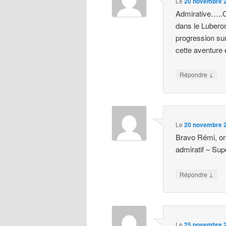
Le
20 novembre 2
Admirative…..O
dans le Luberon
progression sur
cette aventure 
↓
Répondre
Le
20 novembre 2
Bravo Rémi, on 
admiratif – Su
↓
Répondre
Le
25 novembre 2