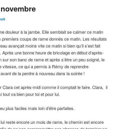
9 novembre
oit
une douleur à la jambe. Elle semblait se calmer ce matin
es premiers coups de rame donnés ce matin. Les résultats
teau avançait moins vite ce matin si bien qu’il s’est fait
. Après une bonne heure de bricolage en début d’après-
on sur son banc de rame et après s’être un peu soigné, le
re vitesse, ce qui a permis à Rémy de reprendre
avant de la perdre à nouveau dans la soirée !
 Clara cet après-midi comme il comptait le faire. Clara, il
 tout va bien pour toi et pour lui.
 plus faciles mais loin d’être parfaites.
l lui reste encore un mois de rame, le chemin est encore
afin de ne pas compromettre ses chances de terminer sa