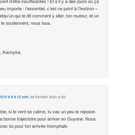
nt d’être insuffisantes ! Et s’il y a des jours où ça
eu importe : l’essentiel, c’est ce point à l’horizon –
lqu’un qui te dit comment y aller, ton routeur, et un
 te soutiennent, nous tous.
, Kannyka.
014 à 9 h 12 min
,
de Kerviler Alain
a dit :
be, si le vent se calme, tu vas un peu te reposer.
la bonne trajectoire pour arriver en Guyane. Nous
ec toi pour ton arrivée triomphale.