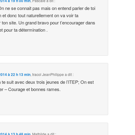
014 à 19 h 00 min
,
Pascale
a dit :
n ne se connait pas mais on entend parler de toi
 et donc tout naturellement on va voir ta
 ton site. Un grand bravo pour t’encourager dans
et pour ta détermination .
014 à 22 h 13 min
,
tracol JeanPhilippe
a dit :
te suit avec deux trois jeunes de l’ITEP; On est
per – Courage et bonnes rames.
014 à 13 h 48 min
,
Mathilde
a dit :