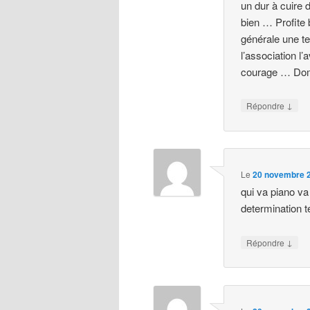
un dur à cuire 
bien … Profite bi
générale une te
l’association l’
courage … Do
↓
Répondre
Le
20 novembre 2
qui va piano v
determination t
↓
Répondre