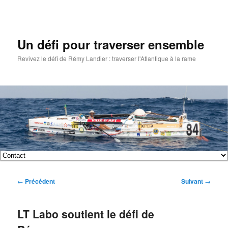
Un défi pour traverser ensemble
Revivez le défi de Rémy Landier : traverser l'Atlantique à la rame
Menu
Aller
Aller
principal
Navigation
←
Précédent
Suivant
→
au
au
des
articles
contenu
contenu
LT Labo soutient le défi de
principal
secondaire