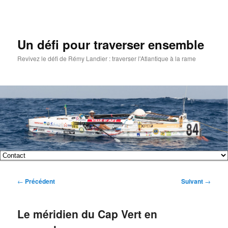
Un défi pour traverser ensemble
Revivez le défi de Rémy Landier : traverser l'Atlantique à la rame
Menu
Aller
Aller
principal
Navigation
←
Précédent
Suivant
→
au
au
des
articles
contenu
contenu
Le méridien du Cap Vert en
principal
secondaire