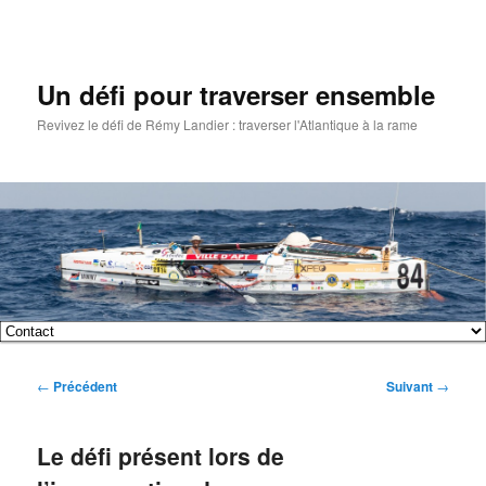
Un défi pour traverser ensemble
Revivez le défi de Rémy Landier : traverser l'Atlantique à la rame
Menu
Aller
Aller
principal
Navigation
←
Précédent
Suivant
→
au
au
des
articles
contenu
contenu
Le défi présent lors de
principal
secondaire