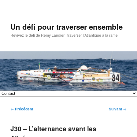
Un défi pour traverser ensemble
Revivez le défi de Rémy Landier : traverser l'Atlantique à la rame
Menu
Aller
Aller
principal
Navigation
←
Précédent
Suivant
→
au
au
des
articles
contenu
contenu
J30 – L’alternance avant les
principal
secondaire