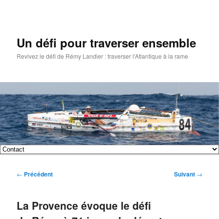
Un défi pour traverser ensemble
Revivez le défi de Rémy Landier : traverser l'Atlantique à la rame
Menu
Aller
Aller
principal
Navigation
←
Précédent
Suivant
→
au
au
des
articles
contenu
contenu
La Provence évoque le défi
principal
secondaire