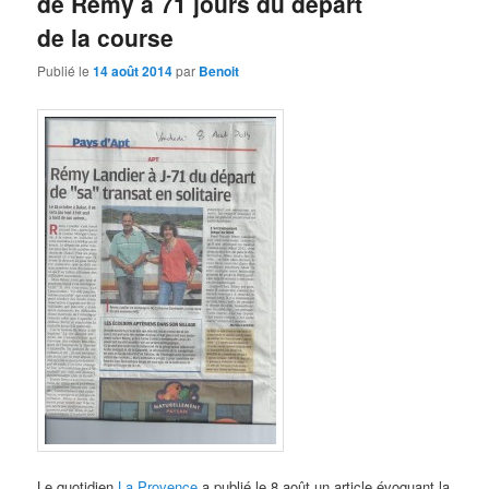
de Rémy à 71 jours du départ
de la course
Publié le
14 août 2014
par
Benoit
Le quotidien
La Provence
a publié le 8 août un article évoquant la