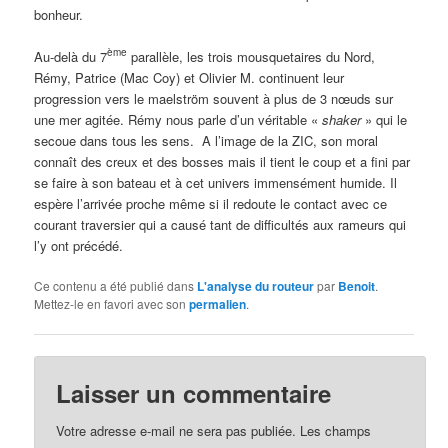
bonheur.
ème
Au-delà du 7
parallèle, les trois mousquetaires du Nord,
Rémy, Patrice (Mac Coy) et Olivier M. continuent leur
progression vers le maelström souvent à plus de 3 nœuds sur
une mer agitée. Rémy nous parle d’un véritable «
shaker
» qui le
secoue dans tous les sens. A l’image de la ZIC, son moral
connaît des creux et des bosses mais il tient le coup et a fini par
se faire à son bateau et à cet univers immensément humide. Il
espère l’arrivée proche même si il redoute le contact avec ce
courant traversier qui a causé tant de difficultés aux rameurs qui
l’y ont précédé.
Ce contenu a été publié dans
L'analyse du routeur
par
Benoit
.
Mettez-le en favori avec son
permalien
.
Laisser un commentaire
Votre adresse e-mail ne sera pas publiée.
Les champs