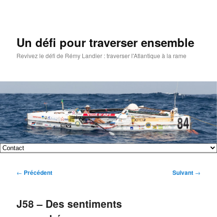
Un défi pour traverser ensemble
Revivez le défi de Rémy Landier : traverser l'Atlantique à la rame
Menu
Aller
Aller
principal
Navigation
←
Précédent
Suivant
→
au
au
des
articles
contenu
contenu
J58 – Des sentiments
principal
secondaire