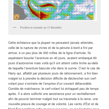
Position et courants au 15 décembre
Cette échéance que la plupart ne pensaient jamais atteindre,
celle de la rupture de vivres et de la pénurie à bord a fini par
arriver, à un peu plus de 300 milles de la ligne d’arrivée. Ils
espéraient boucler l’aventure en 40 jours, avaient embarqué 60
jours d’autonomie mais voilà qu’il ont atteint cette limite au-delà
de laquelle l’aventure bascule vite dans la survie. C’est le cas de
Harry qui, affaibli par plusieurs jours de rationnement, a fini bien
malgré lui à prendre la décision difficile de déclencher son cerf-
volant pour s’extraire de l’emprise d’un courant défavorable.
Comble de malchance, le cerf-volant lui échappait peu de temps
après. Il a alors sollicité une assistance pour un ravitaillement
afin de pouvoir terminer malgré tout sa traversée à la rame, une
nouvelle preuve de courage et de volonté. Les vents d’Est et de
Nord Est semblent enfin revenus sur zone, ce qui l’autorise pour