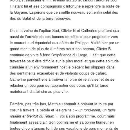
l’instant lui et ses compagnons d’infortune à reprendre la route de
la Guyane. Espérons que ce souffle nouveau soit enfin celui des
îles du Salut et de la terre retrouvée.
Dans la veine de l’option Sud, Olivier B et Catherine profitent eux
aussi de l’arrivée de ces bonnes conditions pour progresser vers
le courant sud-équatorial aux côtés de Philippe. Visité hier par un
grand marlin de plus de 3 mètres sous son bateau, Olivier B.
continue de vivre à fond l’expérience du Large. Il sait que cette
traversée peut être difficile sur le plan moral et que cette solitude
cumulée à un environnement hostile piègent les skippers dans
des sentiments exacerbés et de violents coups de cafard.
Catherine parvient elle à trouver la force de relativiser et de se
relâcher un peu pour se rapprocher des côtes qu’il lui tarde
maintenant d’atteindre au plus vite.
Derrière, pas très loin, Matthieu connaît à présent la route par
cœur à travers la pétole et les grains : «
un rond-point, un tapis
roulant et bientôt du Rhum
», voilà son programme, court mais
finalement assez clair. Son optimisme et sa bonne humeur en
toutes circonstances font de ses vacations de purs moments de