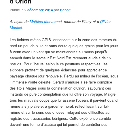
d’Orion
Publié le
2 décembre 2014
par
Benoit
Analyse de
Mathieu Morverand
, routeur de Rémy et d’
Olivier
Montiel
.
Les fichiers météo GRIB annoncent sur la zone des rameurs du
nord un peu de pluie et sans doute quelques grains pour les jours
à venir avec un vent qui se maintiendrait au moins jusqu’à
samedi dans le secteur Est Nord Est rarement au-delà de 15
nœuds. Pour l’heure, selon leurs positions respectives, les
skippers profitent de quelques éclaircies pour apprécier ce
paysage chaque jour renouvelé. Perdu au milieu de l’océan, sous
l’immense voûte céleste, Gérard s’amuse à se faire complice
des Rois Mages sous la constellation d’Orion, savourant ces
instants de pure contemplation que lui offre son voyage. Malgré
tous les mauvais coups que lui assène l’océan, il parvient quand
même à s’y plaire et à garder le moral, réfléchissant sur lui-
même et sur le sens des choses, relayant ses difficultés au
registre des tracasseries bénignes. Cette expérience semble
devenir une forme d’ascèse qui lui permet de contrôler ses