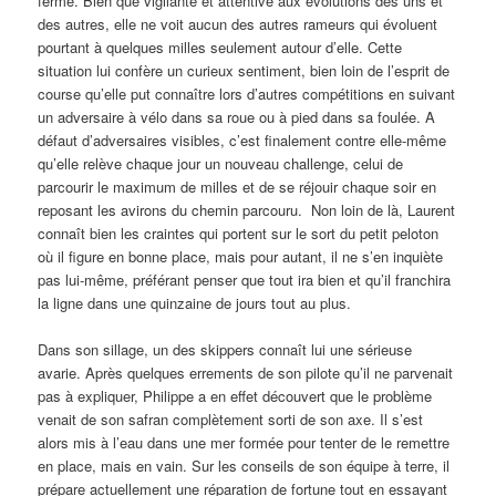
ferme. Bien que vigilante et attentive aux évolutions des uns et
des autres, elle ne voit aucun des autres rameurs qui évoluent
pourtant à quelques milles seulement autour d’elle. Cette
situation lui confère un curieux sentiment, bien loin de l’esprit de
course qu’elle put connaître lors d’autres compétitions en suivant
un adversaire à vélo dans sa roue ou à pied dans sa foulée. A
défaut d’adversaires visibles, c’est finalement contre elle-même
qu’elle relève chaque jour un nouveau challenge, celui de
parcourir le maximum de milles et de se réjouir chaque soir en
reposant les avirons du chemin parcouru. Non loin de là, Laurent
connaît bien les craintes qui portent sur le sort du petit peloton
où il figure en bonne place, mais pour autant, il ne s’en inquiète
pas lui-même, préférant penser que tout ira bien et qu’il franchira
la ligne dans une quinzaine de jours tout au plus.
Dans son sillage, un des skippers connaît lui une sérieuse
avarie. Après quelques errements de son pilote qu’il ne parvenait
pas à expliquer, Philippe a en effet découvert que le problème
venait de son safran complètement sorti de son axe. Il s’est
alors mis à l’eau dans une mer formée pour tenter de le remettre
en place, mais en vain. Sur les conseils de son équipe à terre, il
prépare actuellement une réparation de fortune tout en essayant