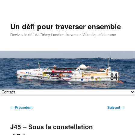
Un défi pour traverser ensemble
Revivez le défi de Rémy Landier : traverser l'Atlantique à la rame
Menu
Aller
Aller
principal
Navigation
←
Précédent
Suivant
→
au
au
des
articles
contenu
contenu
J45 – Sous la constellation
principal
secondaire