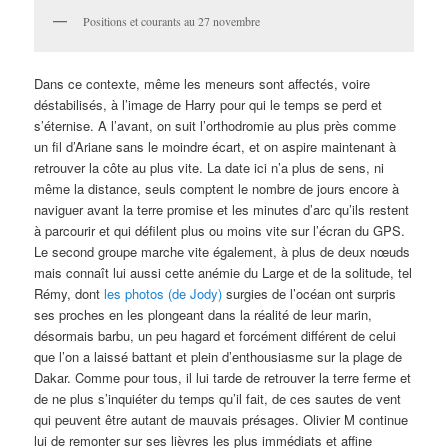
Positions et courants au 27 novembre
Dans ce contexte, même les meneurs sont affectés, voire
déstabilisés, à l’image de Harry pour qui le temps se perd et
s’éternise. A l’avant, on suit l’orthodromie au plus près comme
un fil d’Ariane sans le moindre écart, et on aspire maintenant à
retrouver la côte au plus vite. La date ici n’a plus de sens, ni
même la distance, seuls comptent le nombre de jours encore à
naviguer avant la terre promise et les minutes d’arc qu’ils restent
à parcourir et qui défilent plus ou moins vite sur l’écran du GPS.
Le second groupe marche vite également, à plus de deux nœuds
mais connaît lui aussi cette anémie du Large et de la solitude, tel
Rémy, dont
les photos (de Jody)
surgies de l’océan ont surpris
ses proches en les plongeant dans la réalité de leur marin,
désormais barbu, un peu hagard et forcément différent de celui
que l’on a laissé battant et plein d’enthousiasme sur la plage de
Dakar. Comme pour tous, il lui tarde de retrouver la terre ferme et
de ne plus s’inquiéter du temps qu’il fait, de ces sautes de vent
qui peuvent être autant de mauvais présages. Olivier M continue
lui de remonter sur ses lièvres les plus immédiats et affine