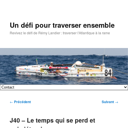
Un défi pour traverser ensemble
Revivez le défi de Rémy Landier : traverser l'Atlantique à la rame
Menu
Aller
Aller
principal
Navigation
←
Précédent
Suivant
→
au
au
des
articles
contenu
contenu
J40 – Le temps qui se perd et
principal
secondaire