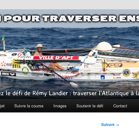
I POUR TRAVERSER E
z le défi de Rémy Landier : traverser l'Atlantique à 
jet
Suivre la course
Images
Soutenir le défi
Contact
Suivant →