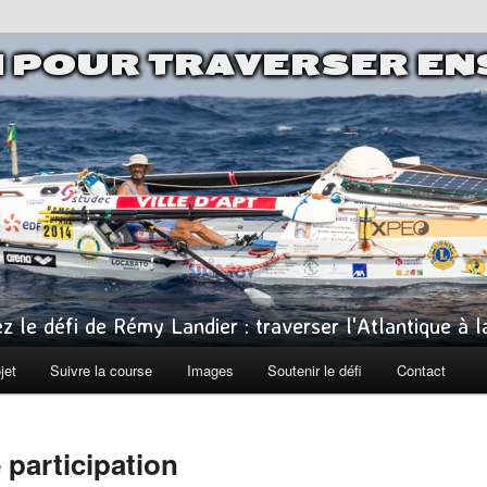
I POUR TRAVERSER E
z le défi de Rémy Landier : traverser l'Atlantique à 
jet
Suivre la course
Images
Soutenir le défi
Contact
 participation